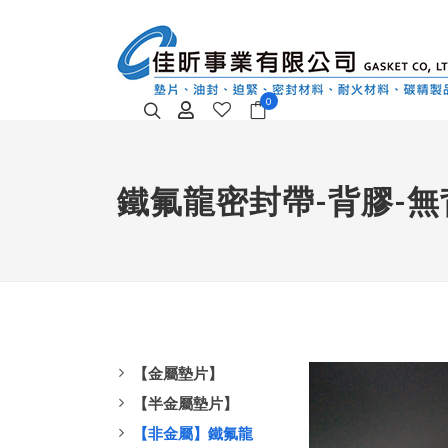
0
鐵氟龍密封帶-背膠-無
【金屬墊片】
【半金屬墊片】
【非金屬】鐵氟龍