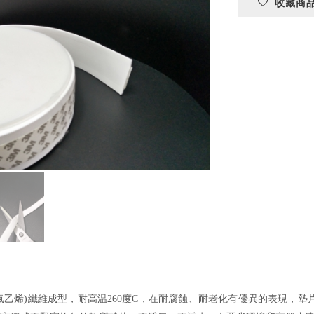
收藏商
(聚四氟乙烯)纖維成型，耐高温260度C，在耐腐蝕、耐老化有優異的表現