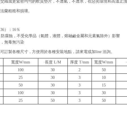
縮交織成更緊密均勻的軟質墊片，不透氣，不透水，在惡劣環境和高溫止
封法蘭粗糙和損壞。
36）：16％
14，防腐蝕，不受化學品（氣體，液體，熔融鹼金屬和元素氟除外）影響
壞，無毒無污染
可訂製各種尺寸，方便用於各種安裝地點，請來電或加line 洽詢。
寬度W/mm
長度 L/M
厚度 T/mm
寬度W/mm
100
30
2
50
25
30
3
10
50
30
3
15
100
30
3
30
25
50
3
50