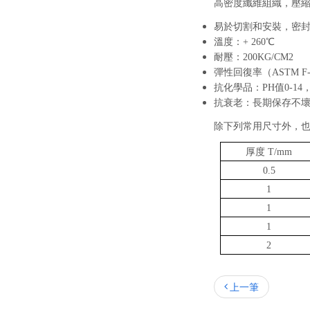
高密度纖維組織，壓
易於切割和安裝，密
溫度：+ 260℃
耐壓：200KG/CM
2
彈性回復率（ASTM F-
抗化學品：PH值0-
抗衰老：長期保存不
除下列常用尺寸外，也
厚度 T/mm
0.5
1
1
1
2
上一筆