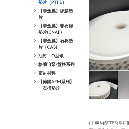
墊片（PTFE）
【非金屬】橡膠墊
片
【非金屬】非石棉
墊片(CNAF)
【非金屬】石棉墊
片（CAS)
油封、O型環
格蘭迫緊/盤根系列
密封材料
【德國AFM系列】
非石棉墊片
由100％的PTFE