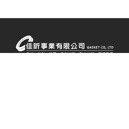
我們
服務項目
選購產品
墊片選用指南
常見問題
聯
LINE ID:
@gasket
·
電話:
02 8988 3783
·
傳真: 02 8988 3793
241021 新北市三重區光華路17號A區
·
信箱:
ga89883783@gmail.co