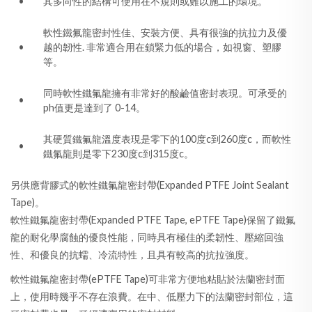
•
其多向性的結構可使用在不規則或難以施工的環境。
軟性鐵氟龍密封性佳、安裝方便、具有很強的抗拉力及優
•
越的韌性. 非常適合用在鎖緊力低的場合，如視窗、塑膠
等。
同時軟性鐵氟龍擁有非常好的酸鹼值密封表現。可承受的
•
ph值更是達到了 0-14。
其硬質鐵氟龍溫度表現是零下的100度c到260度c，而軟性
•
鐵氟龍則是零下230度c到315度c。
另供應背膠式的軟性鐵氟龍密封帶(Expanded PTFE Joint Sealant
Tape)。
軟性鐵氟龍密封帶(Expanded PTFE Tape, ePTFE Tape)保留了鐵氟
龍的耐化學腐蝕的優良性能，同時具有極佳的柔韌性、壓縮回強
性、和優良的抗蠕、冷流特性，且具有較高的抗拉強度。
軟性鐵氟龍密封帶(ePTFE Tape)可非常方便地粘貼於法蘭密封面
上，使用時幾乎不存在浪費。在中、低壓力下的法蘭密封部位，這